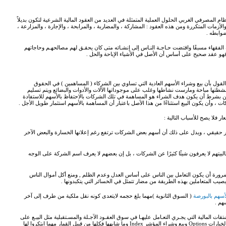
م المصرفي الغربي الحلول العملية المتمثلة في العديد من العقود المالية الشرعية لتكون بديلاً
زمات المتكررة ومن هذه العقود : المشاركة ، والمضاربة ، والمرابحة ، والإجارة ، والمزارعة ،
ضوابطه .
الفقهاء مسبقًا واقتضت حـاجـة النـاس إلى إنشـائه متى كان يحقـق لهم مصالحهـم وحاجاتهم
فهو عقد صحيح على أساس أن الأصل في الأشياء الإباحة والحل .
قول بأن بيع وشراء الأسهم العادية التي تساوي بين الشركاء ( المساهمين ) في الحقوق
نشطتها مباحة ومارست نشاطها وغلب على موجوداتها الآلات والأدوات والبضائع ويتم تسليم
ولكن بشرط أن يكون هدف الشراء هو المساهمة في تلك الشركات بالاحتفاظ بالأسهم للاستفادة
ت ، وأن يكون البيع استثناءًا من هذا الأصل باعتبار أن المساهمة بالأسهم استثمار طويل الأجل .
ر فلا يصح للأسباب التالية :
 غير حقيقي ، ويدل على ذلك أن أسهم بعض الشركات ترتفع رغم إعلانها الخسارة والبعض الآخر
لبيتهم لا يعرفون شيئًا كثيرًا عن الشركات ، بل إن بعضهم لا يعرف اسم الشركة على الوجه
 ضرورة أن يكون التعامل بين الناس على أساس العدل وعدم الظلم , ومنع أكل أموال الناس
يصيب المتعاملين بهذه الطريقة من مضار تتمثل في الخسائر التي يتكبدونها .
لأسهم بالبورصة
( السوق الثانوية )مهما بلغ حجمه لايتعدى كونه نقل ملكية من طرف إلى آخر
هم .
ات المالية التي يجـري التعـامل عليهـا في سوق العقـود الآجـلة والمسـتقبلية مثل البيـع على
المكشوف ( القصير ) Short Sale والشراء بالهامش Margin والخيارات Options وبيع وشراء المؤشر Index وما شابهها فكلها من قبيل القمار مهما ابتكروا لها