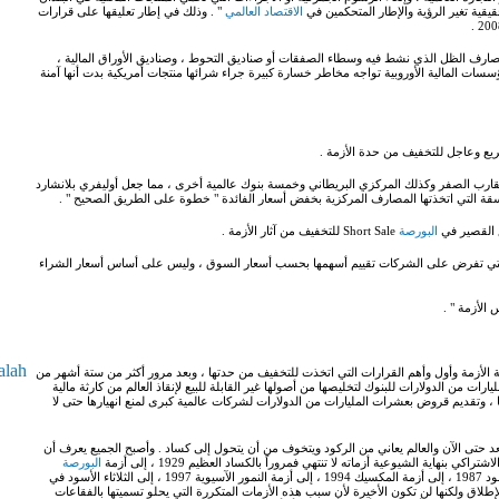
قية تغير الرؤية والإطار المتحكمين في
الاقتصاد العالمي
" . وذلك في إطار تعليقها على قرارات
رف الظل الذي نشط فيه وسطاء الصفقات أو صناديق التحوط ، وصناديق الأوراق المالية ،
سسات المالية الأوروبية تواجه مخاطر خسارة كبيرة جراء شرائها منتجات أمريكية بدت أنها آمنة
ريع وعاجل للتخفيف من حدة الأزمة .
يقارب الصفر وكذلك المركزي البريطاني وخمسة بنوك عالمية أخرى ، مما جعل أوليفري بلانشارد
سقة التي اتخذتها المصارف المركزية بخفض أسعار الفائدة " خطوة على الطريق الصحيح " .
ع القصير في
البورصة
Short Sale للتخفيف من آثار الأزمة .
ة التي تفرض على الشركات تقييم أسهمها بحسب أسعار السوق ، وليس على أساس أسعار الشراء
الأزمة " .
alah
الأزمة وأول وأهم القرارات التي اتخذت للتخفيف من حدتها ، وبعد مرور أكثر من ستة أشهر من
يارات من الدولارات للبنوك لتخليصها من أصولها غير القابلة للبيع لإنقاذ العالم من كارثة مالية
ا ، وتقديم قروض بعشرات المليارات من الدولارات لشركات عالمية كبرى لمنع انهيارها حتى لا
د حتى الآن والعالم يعاني من الركود ويتخوف من أن يتحول إلى كساد . وأصبح الجميع يعرف أن
تراكي بنهاية الشيوعية أزماته لا تنتهي فمروراً بالكساد العظيم 1929 ، إلى أزمة
البورصة
 الإطلاق ولكنها لن تكون الأخيرة لأن سبب هذه الأزمات المتكررة التي يحلو تسميتها بالفقاعات