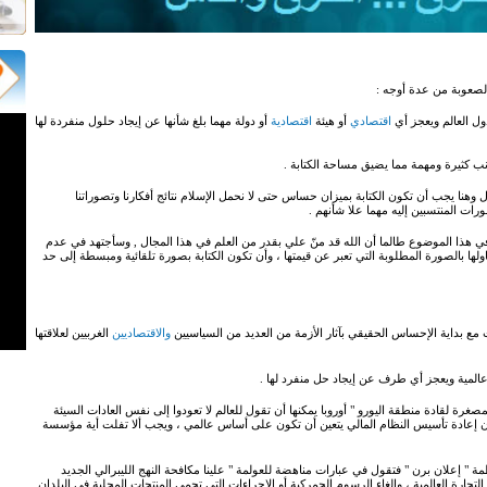
 الصعوبة من عدة أوجه :
ل العالم ويعجز أي
اقتصادي
أو هيئة
اقتصادية
أو دولة مهما بلغ شأنها عن إيجاد حلول منفردة لها
ب كثيرة ومهمة مما يضيق مساحة الكتابة .
 وهنا يجب أن تكون الكتابة بميزان حساس حتى لا نحمل الإسلام نتائج أفكارنا وتصوراتنا
ات المنتسبين إليه مهما علا شأنهم .
ي هذا الموضوع طالما أن الله قد منّ علي بقدر من العلم في هذا المجال , وسأجتهد في عدم
ولها بالصورة المطلوبة التي تعبر عن قيمتها ، وأن تكون الكتابة بصورة تلقائية ومبسطة إلى حد
ع بداية الإحساس الحقيقي بآثار الأزمة من العديد من السياسيين
والاقتصاديين
الغربيين لعلاقتها
 عالمية ويعجز أي طرف عن إيجاد حل منفرد لها .
غرة لقادة منطقة اليورو " أوروبا يمكنها أن تقول للعالم لا تعودوا إلى نفس العادات السيئة
 بأن إعادة تأسيس النظام المالي يتعين أن تكون على أساس عالمي ، ويجب ألا تفلت أية مؤسسة
ة " إعلان برن " فتقول في عبارات مناهضة للعولمة " علينا مكافحة النهج الليبرالي الجديد
تجارة العالمية ، وإلغاء الرسوم الجمركية أو الاجراءات التي تحمي المنتجات المحلية في البلدان