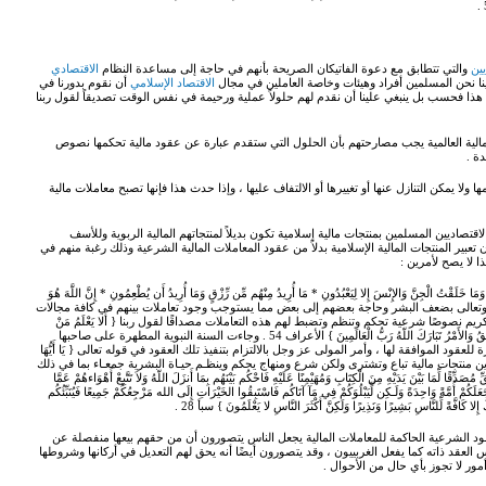
يين
والتي تتطابق مع دعوة الفاتيكان الصريحة بأنهم في حاجة إلى مساعدة النظام
الاقتصادي
لينا نحن المسلمين أفراد وهيئات وخاصة العاملين في مجال
الاقتصاد الإسلامي
أن نقوم بدورنا في
ذا فحسب بل ينبغي علينا أن نقدم لهم حلولاً عملية ورحيمة في نفس الوقت تصديقاً لقول ربنا
المالية العالمية يجب مصارحتهم بأن الحلول التي ستقدم عبارة عن عقود مالية تحكمها نصوص
ة .
لا يمكن التنازل عنها أو تغييرها أو الالتفاف عليها ، وإذا حدث هذا فإنها تصبح معاملات مالية
تصاديين المسلمين بمنتجات مالية إسلامية تكون بديلاً لمنتجاتهم المالية الربوية وللأسف
بير المنتجات المالية الإسلامية بدلاً من عقود المعاملات المالية الشرعية وذلك رغبة منهم في
ا لا يصح لأمرين :
جِنَّ وَالإِنْسَ إِلا لِيَعْبُدُونِ * مَا أُرِيدُ مِنْهُم مِّن رِّزْقٍ وَمَا أُرِيدُ أَن يُطْعِمُونِ * إِنَّ اللَّهَ هُوَ
ِ الْمَتِينُ } الذاريات 56،57،58 . ولعلمه سبحانه وتعالى بضعف البشر وحاجة بعضهم إلى بعض مما يستوجب وجود تعاملات بينهم في كافة مجالات
كريم نصوصًا شرعية تحكم وتنظم وتضبط لهم هذه التعاملات مصداقًا لقول ربنا { أَلا يَعْلَمُ مَنْ
خَلَقَ وَهُوَ اللَّطِيفُ الْخَبِيرُ } الملك 14 ، وقوله تعالى { أَلاَ لَهُ الْخَلْقُ وَالأَمْرُ تَبَارَكَ اللّهُ رَبُّ الْعَالَمِينَ } الأعراف 54 . وجاءت السنة النبوية المطهرة على صاحبها
د الموافقة لها ، وأمر المولى عز وجل بالالتزام بتنفيذ تلك العقود في قوله تعالى { يَا أَيُّهَا
ُقُودِ } المائدة 1 . فالدين الإسلامي ليس دين منتجات مالية تباع وتشترى ولكن شرع ومنهاج يحكم وينظـم حيـاة البشرية جمعـاء بما في ذلك
ا لِّمَا بَيْنَ يَدَيْهِ مِنَ الْكِتَابِ وَمُهَيْمِنًا عَلَيْهِ فَاحْكُم بَيْنَهُم بِمَا أَنزَلَ اللّهُ وَلاَ تَتَّبِعْ أَهْوَاءهُمْ عَمَّا
َلَكُمْ أُمَّةً وَاحِدَةً وَلَـكِن لِّيَبْلُوَكُمْ فِي مَآ آتَاكُم فَاسْتَبِقُوا الخَيْرَاتِ إِلَى الله مَرْجِعُكُمْ جَمِيعًا فَيُنَبِّئُكُم
ود الشرعية الحاكمة للمعاملات المالية يجعل الناس يتصورون أن من حقهم بيعها منفصلة عن
العقد ذاته كما يفعل الغربييون ، وقد يتصورون أيضًا أنه يحق لهم التعديل في أركانها وشروطها
مور لا تجوز بأي حال من الأحوال .