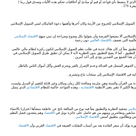
لذي لا ينضبط بأي قواعد أو قيم أو مبادئ أو أخلاقيات تحكم هذه الآليات وصدق قول ربنا {
رة 276 .
تمويل الإسلامي للخروج من الأزمة وكان آخرها وأهمها دعوة الفاتيكان لتبني التمويل الإسلامي
 والإسلامي ألا يضيعوا الفرصة وأن يقولوا بكل وضوح وصراحة إن تبني منهج
الاقتصاد الإسلامي
عالمية التي تعصف
بالاقتصاد العالمي
دون رحمة .
تطبيق معاً إن كان هناك جدية في طلب نظم التمويل الإسلامي لتكون ركيزة لنظام مالي عالمي
ن التطبيق ، كما لا يصح التطبيق بدون النظرية لأنه لا يمكن أن تطبق طرق التمويل الإسلامي في
أن هذا الجمع بين الضدين يؤدي إلى أحد أمرين :
 الجوهر المتمثل في العدالة وعدم الإضرار بالغير ويحرم الغش وأكل أموال الناس بالباطل .
لية في الاقتصاد الإسلامي إلى منتجات تباع وتشترى .
 من القرآن والسنة وهي ملزمة وصالحة لكل زمان ومكان وغير قابلة للتغيير أو التبديل وليست
الكثير لا تتغير بتغير الأنظمة
الاقتصادية
، وهذه القواعد حاكمة للنظام
الاقتصادي
الذي يتمثل
سلامي
بشقيه النظرية والتطبيق معاً فيه نوع من المبالغة ناتج عن عاطفة منشأها اعتزازنا بالانتماء
سابقين ومعاصرين ومنهم من هو حاصل على جائزة نوبل في
الاقتصاد
وهم ينتقدون فشل النظم
لناس ويطالبون بتطبيق أسس
الاقتصاد الإسلامي
.
 يؤكد أن سعر الفائدة يعد من أسباب التقلبات العنيفة في
الاقتصاد
الغربي وأن
الاقتصاد