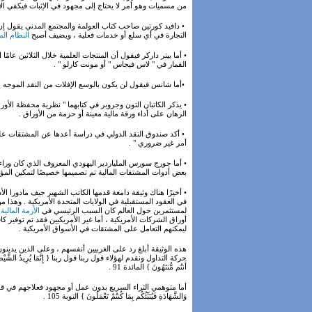
من مسميات وهو أمر لا يحتاج إلى مجهود في الإثبات فيكفي الاس
• دافيد كورتين صاحب كتاب العولمة والمجتمع المدني يقول إن أكثر 
التجارة في أي سلع أو خدمات فعلية ، ويضيف أصبح
النظام الم
• أما بيتر داركر فيقول أن المنتجات العلمية خلال الثلاثين عام
القمار في " لاس فيجاس " أو مونت كارلو " .
•أما شانس فيقول لن يكون بالوسع الإفلات من النقد الموجه إلى
• يذكر الكاتبان التون وجروبر في كتابهما " نظرية محفظة الأورا
الرهان على أداء ورقة مالية معينة أو حزمة من الأوراق .
• أكد صندوق النقد الدولي في دراسة أعدها عن المشتقات على ص
أمر غير ضروري " .
بعض أدوات المشتقات المالية تم تصميمها خصيصًا لتمكين المؤ
• أخيرًا هناك وثيقة دامغة قدمها الكاتب الشهير جيف مادورا الأ
في العقود المستقبلية في الولايات المتحدة الأمريكية . وهذا م
لمستثمرين حول العالم كان السبب الرئيسي في
الأزمة المالية
أوراق الشركات الأمريكية ، أما غير الأمريكيين فقد تم توفير 
ليمكنهم التعامل على المشتقات في الأسواق الأمريكية .
هذه الوثيقة أبلغ رد على الغربيين أنفسهم ، وعلى الذين يدينو
حركة التداول ونقدم لهؤلاء قول ربنا قول ربنا { إِنَّمَا يُرِيدُ الشَّيْطَانُ أَن يُوق
أَنتُم مُّنتَهُونَ } المائدة 91 .
أما متوهمي الثراء السريع بدون عمل أو مجهود فعلاجهم في قول ربنا { وَقُلِ اع
وَالشَّهَادَةِ فَيُنَبِّئُكُم بِمَا كُنتُمْ تَعْمَلُونَ } التوبة 105 .