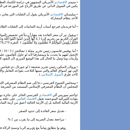
• سيمنز
الاقتصادي
يكمن في التمويل الذاتي عن طريق الأرباح غير الموزعة في 
• ميليسكي
الاقتصادي
الأمريكي يقول أن التقلبات التي يعاني م
الأخذ بنظام المشاركة .
• أما فريدمان فيرجع أسباب أزمة الثمانينات إلى التقلبات الطا
• ويقول تير أن سعر الفائدة يعد معياراً رديئاً في تخصيص الموا
القرآن الكريم من تحريم الربا { يَا أَيُّهَا الَّذِينَ آمَنُوا اتَّقُوا اللَّهَ وَذَرُوا مَا 
فَلَكُمْ رُؤُوسُ أَمْوَالِكُمْ لاَ تَظْلِمُونَ وَلاَ تُظْلَمُونَ } البقرة 278,279 .
الإنجيل لفهم ما يحدث بنا وبمصارفنا لأنه لو حاول القائمون ع
وأزمات وما وصل بنا الحال إلى هذا الوضع المزري لأن النقود لا
• ورولان لاسكين رئيس تحرير صحيفة ( لو جورنال دي فينانس )
التي تهز أسواق العالم والتي سببها التلاعب بقواعد التعامل 
كأحد طرق
التمويل الإسلامي
) .
• ومجلس الشيوخ الفرنسي دعا إلى ضم النظام المصرفي الإسل
المجلس أن النظام المصرفي الإسلامي المستمد من الشريعة ال
•وأختم بموريس آلي
الاقتصادي
الفرنسي الحائز على جائزة نوبل
بقيادة الليبرالية المتوحشة تجعل
الاقتصاد العالمي
على حافة برك
الأزمة المالية الحالية بل إن الأزمة الحالية أعمق من أزمة الثم
- تعديل سعر الفائدة إلى حدود الصفر .
- مراجعة معدل الضريبة إلى ما يقرب من 2 % .
وهو ما يتطابق تماماً مع تحـريم الربـا ونسبة الزكاة في الإسلام مصد