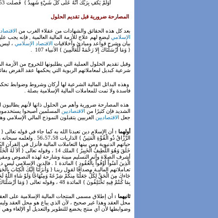
أَوَلَمْ يَكْفِ بِرَبِّكَ أَنَّهُ عَلَى كُلِّ شَيْءٍ شَهِيدٌ } فُصلت 53 .
المصارحة ضرورية قبل تقديم الحلول
بعد كل هذه الحقائق والشهادات من عقلاء الغرب من
الاقتصاد
الإسلامي
ليضع لهم علاج للأزمة المالية العالمية , فإنه يجب ع
بيان وشرح قواعد ومبادئ وأخلاقيات
الاقتصاد الإسلامي
، ليس ه
{ وَمَا أَرْسَلْنَاكَ إِلا رَحْمَةً لِّلْعَالَمِينَ } الأنبياء 107 .
وقبل تقديم الحلول العملية التي يطلبونها للخروج من الأزمة 
شرعية كبديل لمعاملاتهم الربوية التي يحكمها عقد القرض بفائد
وهذه البدائل المالية الشرعية لها أركان وشروط وضوابط تحكمها و
فاسدة ولا تمت للمعاملات المالية الإسلامية بصلة .
هذه المصارحة ضرورية وأهم من الحلول ذاتها لأنهم يطالبون الاق
الشديد فإن كثيرًا من
الاقتصاديين
المسلمين أصبحوا يستخدمون تع
جعل
الاقتصاديين
الغربيين يتقبلون النموذج المالي الإسلامي وهذ
أولهما :
أن الإسلام دين تعبدنا الله به كما جاء في قوله تعالى { وَمَا خَلَقْتُ الْ
الرَّزَّاقُ ذُو الْقُوَّة
حياتهم الدنيوية ومن بينها التعاملات المالية فأنزل في القرآن ال
أشرف الصلاة وأتم التسليم مبينة وشارحة لهذه النصوص ومقرة للعقو
الَّذِينَ آمَنُواْ أَوْفُواْ بِالْع
تعـاملاتهم الماليـة مصداقًا لقول ربنـا { وَأَنزَلْنَا إِلَيْكَ الْكِتَابَ بِالْحَقِّ مُصَدِّقً
جَاءكَ مِنَ الْحَقِّ لِكُلٍّ جَعَلْنَا مِنكُمْ شِرْعَةً وَمِنْهَاجًا وَلَوْ شَاء اللّهُ لَجَع
بِمَا كُنتُمْ فِيهِ تَخْتَلِفُونَ } المائدة 48 ، وقوله تعالى { وَمَا أَرْسَلْنَاكَ إِلا كَافَّةً لِّلنَّاسِ بَشِيرًا وَنَذِيرًا وَلَكِنَّ أَكْثَرَ النَّاسِ لا يَعْلَمُونَ } سبأ 28 .
ثانيهما :
أن إطلاق مسمى المنتجات المالية الإسلامية على العق
محل العقد وهذا غير صحيح ، لأن الذي يباع هو محل العقد وليس 
وضوابطها لأن أي منتج يخضع للتطوير والتعديل أو الإلغاء وهي أ