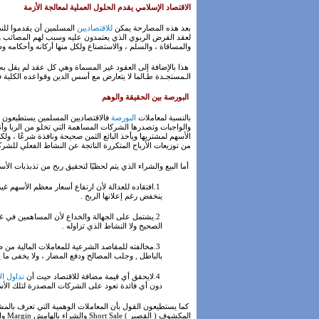
الاقتصاد الإسلامي يقدم الحلول العملية لمعالجة الأزمة
بعد هذه المصارحة يمكن
للاقتصاديين
المسلمين أن يقدموا للنظا
لعقد القرض الربوي الذي يعتمدون عليه وسبب لهم المصائب والأ
والمساقاة ، والسلم ، والاستصناع ولكل منها أركانه وأحكامه و
هذا بالإضافة إلى العقود غير المسماة وهي كل عقد لم يقل به 
الـمستجـدة طـالما لا يتعارض مع أسس الدين وقواعده الكلية 
البورصة بين الحقيقة والوهم
بالنسبة لمعاملات
البورصة
فالاقتصاديين المسلمين يستطيعون ال
والواجبات وتصدرها الشركات المساهمة التي تخلو من الربا وأ
الأسهم لمشتريها ويأخذ البائع الثمن صحيحة ونافذة شرعًا ، 
من توزيعات الأرباح المتكررة الناتجة عن النشاط الفعلي للشركا
أما البيع والشراء الذي يتم لحظيًا لتحقيق ربح من تذبذبات الأسعا
1.افتقاده للعدالة لأن ارتفاع أسعار معظم الأسهم
ينخفض رغم إعلانها الربح .
2.يشتمل على الجهالة والخداع لأن المساهمين في غا
الصحيح ولا النشاط الذي تزاوله .
3.مخالفته للمقاصد الشرعية للمعاملات المالية من
بالباطل , وجلب المصالح ودفع المضار ، ولا يخفى ما 
4.لايحقق أي قيمة مضافة للاقتصاد حيث أن
تداول ا
دون أي فائدة تعود على الشركات المصدرة لتلك الأس
كما يستطيعون القول بأن المعاملات الوهمية التي تعرف بالمشتق