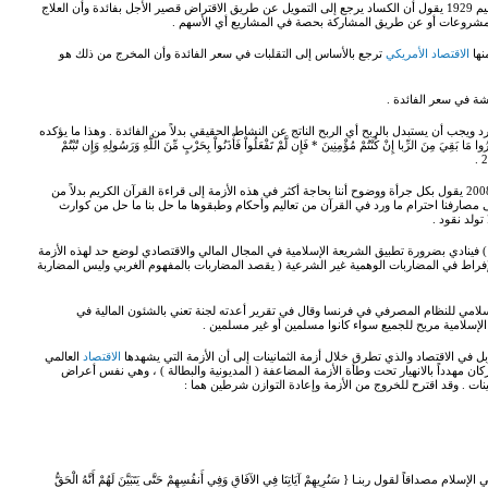
الأمريكي المشهور في دراسة للكساد العظيم 1929 يقول أن الكساد يرجع إلى التمويل عن طريق الاقتراض قصير الأجل بفائدة وأن العلاج
المشروعات أو عن طريق المشاركة بحصة في المشاريع أي الأسهم .
نها
الاقتصاد الأمريكي
ترجع بالأساس إلى التقلبات في سعر الفائدة وأن المخرج من ذلك هو
ئشة في سعر الفائدة .
رد ويجب أن يستبدل بالربح أي الربح الناتج عن النشاط الحقيقي بدلاً من الفائدة . وهذا ما يؤكده
بَقِيَ مِنَ الرِّبا إِنْ كُنْتُمْ مُؤْمِنِينَ * فَإِن لَّمْ تَفْعَلُواْ فَأْذَنُواْ بِحَرْبٍ مِّنَ اللَّهِ وَرَسُولِهِ وَإِن تُبْتُمْ
• أما بوفيس فانسون رئيس تحرير مجلة ( تشالنجز ) 5 / 10 / 2008 يقول بكل جرأة ووضوح أننا بحاجة أكثر في هذه الأزمة إلى قراءة القرآن الكريم بدلاً من
لى مصارفنا احترام ما ورد في القرآن من تعاليم وأحكام وطبقوها ما حل بنا ما حل من كوارث
 تولد نقود .
 فينادي بضرورة تطبيق الشريعة الإسلامية في المجال المالي والاقتصادي لوضع حد لهذه الأزمة
والإفراط في المضاربات الوهمية غير الشرعية ( يقصد المضاربات بالمفهوم الغربي وليس المضاربة
امي للنظام المصرفي في فرنسا وقال في تقرير أعدته لجنة تعني بالشئون المالية في
إسلامية مريح للجميع سواء كانوا مسلمين أو غير مسلمين .
 في الاقتصاد والذي تطرق خلال أزمة الثمانينات إلى أن الأزمة التي يشهدها
الاقتصاد
العالمي
ان مهدداً بالانهيار تحت وطأة الأزمة المضاعفة ( المديونية والبطالة ) ، وهي نفس أعراض
انينات . وقد اقترح للخروج من الأزمة وإعادة التوازن شرطين هما :
اقاً لقول ربنـا { سَنُرِيهِمْ آيَاتِنَا فِي الآفَاقِ وَفِي أَنفُسِهِمْ حَتَّى يَتَبَيَّنَ لَهُمْ أَنَّهُ الْحَقُّ