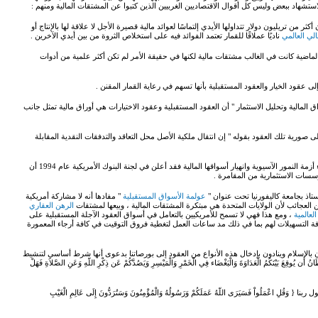
تشهاد ببعض وليس كل أقوال الاقتصاديين الغربيين الذين كتبوا عن المشتقات المالية ومنهم :
من تريليون دولار تتداولها الأيدي إلتماسًا لعوائد مالية قصيرة الأجل لا علاقة لها بالإنتاج أو
الي العالمي
ناديًا عملاقًا للقمار تعتمد الفوائد فيه على استخلاص الثروة من بين أيدي الآخرين .
ًا الماضية كانت في الغالب مشتقات مالية لكنها في حقيقة الأمر لم تكن أكثر علمية من أدوات
 عقود الخيار والعقود المستقبلية بأنها تسهم في رعاية القمار المقنن .
ق المالية وتحليل الاستثمار " أن العقود المستقبلية وعقود الاختيارات هي أوراق مالية تمثل جانب
ورية تلك العقود بقوله " إن انتقال ملكية الأصل محل التعاقد والتدفقات النقدية المقابلة
• أما جورج سورس الملياردير اليهودي المعروف الذي كان وراء أزمة النمور الآسيوية وانهيار أسواقها المالية فقد أعلن في لجنة البنوك الأمريكية عام 1994 أن
سسات الاستثمارية من المقامرة .
ستاذ بجامعة كاليفورنيا تحت عنوان "
عولمة الأسواق المستقبلية
" مفادها أنه لا مشاركة أمريكية
ن العجائب لأن الولايات المتحدة هي مبتكرة المشتقات المالية ، وبيعها لمشتقات
الرهن العقاري
 العالمية
، ومع هذا فهي لا تسمح للأمريكيين بالتعامل في أسواق العقود الآجلة المستقبلية على
كافة التسهيلات لهم بما في ذلك مد ساعات العمل لتغطية فروق التوقيت في كافة أرجاء المعمورة
ن بالإسلام وينادون بإدخال هذه الأنواع من العقود إلى بورصاتنا بدعوى أنها شرط أساسي لتنشيط
ِعَ بَيْنَكُمُ الْعَدَاوَةَ وَالْبَغْضَاء فِي الْخَمْرِ وَالْمَيْسِرِ وَيَصُدَّكُمْ عَن ذِكْرِ اللّهِ وَعَنِ الصَّلاَةِ فَهَلْ
ْمَلُواْ فَسَيَرَى اللّهُ عَمَلَكُمْ وَرَسُولُهُ وَالْمُؤْمِنُونَ وَسَتُرَدُّونَ إِلَى عَالِمِ الْغَيْبِ