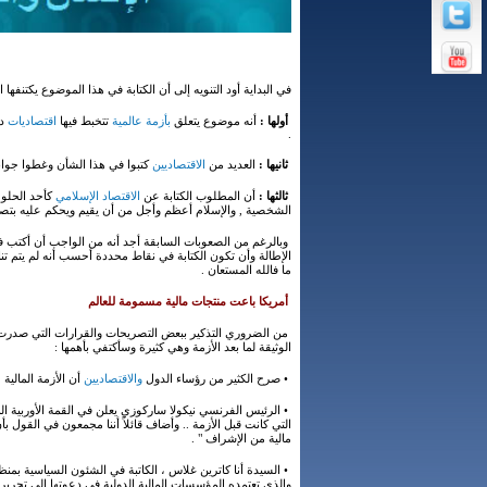
في البداية أود التنويه إلى أن الكتابة في هذا الموضوع يكتنفها
أولها :
أنه موضوع يتعلق
بأزمة عالمية
تتخبط فيها
اقتصاديات
دو
.
ثانيها :
العديد من
الاقتصاديين
كتبوا في هذا الشأن وغطوا جوان
ثالثها :
أن المطلوب الكتابة عن
الاقتصاد الإسلامي
كأحد الحلول
الشخصية , والإسلام أعظم وأجل من أن يقيم ويحكم عليه بتصور
وبالرغم من الصعوبات السابقة أجد أنه من الواجب أن أكتب ف
الإطالة وأن تكون الكتابة في نقاط محددة أحسب أنه لم يتم تنا
ما فالله المستعان .
أمريكا باعت منتجات مالية مسمومة للعالم
من الضروري التذكير ببعض التصريحات والقرارات التي صدرت م
الوثيقة لما بعد الأزمة وهي كثيرة وسأكتفي بأهمها :
• صرح الكثير من رؤساء الدول
والاقتصاديين
أن الأزمة المالية
• الرئيس الفرنسي نيكولا ساركوزي يعلن في القمة الأوربية المص
التي كانت قبل الأزمة .. وأضاف قائلاً أننا مجمعون في القول
مالية من الإشراف " .
• السيدة أنا كاترين غلاس ، الكاتبة في الشئون السياسية بمنظم
والذي تعتمده المؤسسات المالية الدولية في دعوتها إلى تحرير ال