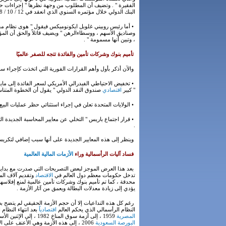
الفقيرة " . وتضيف أن المطلوب من وجهة نظرها " إجراءات حقي
البنك الدولي خلال مؤتمره السنوي الذي انعقد في 12 / 10 / 2008 .
• أما رئيس روبيني غلوبل ايكونوميكس فيقول " هوى نظام مصا
وصناديق الأسهم ، ووسطاءالرهن " ويضيف قائلاً والحق أن المؤ
، وتبين أنها مسمومة " .
تأميم بنوك وشركات تأمين والفائدة تتجه للصفر عالميًا
والآن أذكر بأول وأهم القرارات الفورية التي اتخذت كإجراء س
• تخفيض الاحتياطي الفيدرالي الأمريكي لسعر الفائدة إلى ما
" كبير
اقتصادي
صندوق النقد الدولي " يقول أن الخطوة المتنا
• الولايات المتحدة تعلن في إجراء استثنائي حظر عمليات البي
• قرار اجتماع باريس " التخلي عن معايير المحاسبة الجديد
.
وينظر إلى هذه المعايير الجديدة على أنها سبب إضافي لتكريس 
فساد آليات الرأسمالية وراء
الأزمات المالية العالمية
بعد هذا العرض الموجز لبعض التصريحات التي صدرت مع بداية 
تدخل حكومات معظم دول العالم في
الاقتصاد
وتقديم آلاف المل
محدقة ، كما تم تأميم بنوك وشركات تأمين عالمية لمنع إفلاسه
يؤدي إلى زيادة معدلات البطالة ويعمق من آثار الأزمة .
رغم كل هذه التداعيات إلا أن حجم الأزمة الحقيقي لم يتضح بع
النظام الرأسمالي الذي يحكم العالم
اقتصادياً
بعد انتهاء النظام الاش
المصرية
1959 ، إلى أزمة سوق المناخ 1982 ، إلى الإثنين الأسود 1987 ، إلى أزمة المكسيك 1994 ، إلى أزمة النمور الآسيوية 1997 ، إلى الثلاثاء الأسود في
البورصة السعودية
2006 ، إلى هذه الأزمة وهي الأعنف على