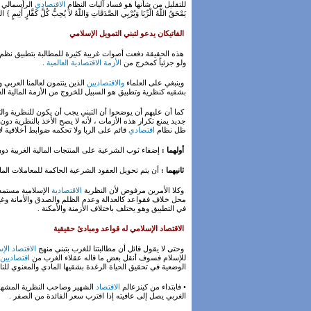
للتقليل من شأنها هو فساد آليات النظام
الاقتصادي
الرأسمالي ا
يَمْحَقُ اللّهُ الْرِّبَا وَيُرْبِي الصَّدَقَاتِ وَاللّهُ لاَ يُحِبُّ كُلَّ كَفَّارٍ أَثِيمٍ } البق
الفاتيكان يدعو لتبني التمويل الإسلامي
هذه الحقيقة دفعت أصوات غربية كثيرة للمطالبة بتطبيق نظم ال
ولو جزئياً كمخرج من
الأزمة الاقتصادية العالمية
.
وينبغي على العلماء
والاقتصاديين
الذين ينتمون لعالمنا العربي
بشقيه كنظرية وتطبيق هو السبيل للخروج من الأزمة المالية ال
كما أن عليهم أن يوضحوا أن التبني يجب أن يكون للنظرية وال
جديد يمنع تكرار هذه الأزمات ، لأنه لا يصح الأخذ بالنظرية دو
ظل نظام
اقتصادي
قائم على الربا ولا تحكمه ضوابط أخلاقية ل
أولهما :
إضفاء ثوب الشرعية على المنتجات المالية الغربية دون
ثانيهما :
أن يتم تحويل العقود الشرعية الحاكمة للمعاملات الما
وكلا الأمرين مرفوض لأن النظرية
الاقتصادية
الإسلامية مستمدة
محل خلاف فقواعد كالعدالة وعدم الظلم والصدق والأمانة وغيرها 
في التطبيق وهو يختلف باختلاف الأزمنة والأمكنة .
الاقتصاد الإسلامي له قواعد ومبادئ حقيقية
وحتى لا يقول قائل أن مطالبتنا للغرب بتبني منهج
الاقتصاد الإ
للإسلام فسوف أنقل بعض ما قاله عقلاء الغرب من
اقتصاديين
الوضعية في تحقيق الحياة الرغدة بشقيها المادي والمعنوي ل
• فابتداء من كينزعالم
الاقتصاد
الشهير وصاحب النظرية المشهورة
الغربي يصل إلى عافيته إذا اقترب سعر الفائدة من الصفر .