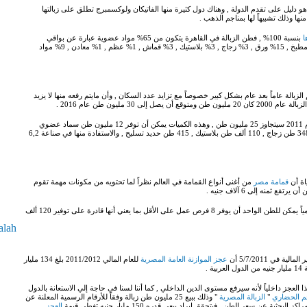
و دليل على تقدم الدولة , وهناك دول كثيرة منها الفاتيكان ولوكسمبرج تطلق على زبالتها
ا وذلك تشبيهاً لها بمناجم الذهب .
ا
بنسبة 100% , فطن الزبالة في القاهرة يتكون من 65% مواد عضوية عبارة عن بواقي
خضروات وفاكهة وخبز وغيرها من فضلات الطعام ومخلفات المطبخ , 15% ورق , 3% زجاج , 3% بلاستيك , 3% قماش , 1% عظم , 1% معادن , 9% مواد
الزبالة عاماً بعد عام بشكل كبير خصوصاً مع تزايد عدد السكان , وأن مايتم رفعه منها لا يزيد
مليون طن عام 2016 .
هذه الأرقام تقود إلى أن الحجم المقدر لكميات الزبالة في عام 2011 سيتجاوز 25 مليون طن , وهذه الكميات يمكن أن توفر 12 مليون طن سماد عضوي
تكفي لزراعة 2,7 مليون فدان , وأن تنتج 3 ملايين طن ورق , 348 طن زجاج , 110 ألف طن بلاستيك , 415 طن حديد تسليح , والاستفادة منها في صناعة 6,2
اة أن
قمامة مصر
من أغنى أنواع القمامة في العالم نظراً لما تحتويه من مكونات مهمة تقوم
ع ثمنه إلى 6 آلاف جنيه .
وتضيف الدراسة أن القاهرة وحدها تنتج 15000 طن قمامة يومياً يمكن للطن الواحد أن يوفر 8 فرص عمل على الأقل بما يعني أنها قادرة على توفير 120 ألف
alah
ي 5/7/2011 أن
عجز الموازنة العامة المصرية
للعام المالي 2011/2012 بلغ 134 مليار
جز داخلياً لأنه سيرفع مستوى الدين الداخلي , كما أننا لسنا في حاجة إلي الاستعانة بالدول
جم الحضاري
"
الزبالة المصرية
" وذلك ببيع 25 مليون طن زبالة وفقاً للأرقام الرسمية المعلنة عن
العجز