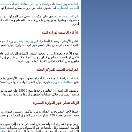
إعادة تدوير المخلفات واستخدامها في صناعة منتجات جديدة
ه
المناجم الحضارية
لما تحتوي عليه من ثروات يمكن استخراجها منه
الزبالة المصرية
تحتوى على مكونات تجعل من الممكن
تدويره
أخرى .
الأرقام الرسمية لوزارة البيئة
تشير الأرقام الرسمية الصادرة عن
وزارة البيئة
إلى زيادة حجم 
على النصف في حين يظل قسم كبير في الشوارع , وأن حجم الزبالة عام 2000 كان 20 مليون طن ومتوقع أن يصل إلى 30 
مليون طن أعلاف تكفي لتغذية 6.8 مليون بقرة .
الدراسات العلمية للمراكز البحثية
كشفت دراسة علمية حديثة أجراها معهد بحوث الأراضي والمي
عليها
صناعات تحويلية
كثيرة , وأن الطن الواحد منها من الممكن أن يرتف
فرصة عمل من خلال عمليات جمعها وفرزها وإعادة تدويرها .
الزبالة تغطي عجز الموازنة المصرية
طبقا لآخر التصريحات الصادرة من الدكتور / سمير رضوان وزير المالية ف
جنيه , سيتم تغطية 120 مليار جنيه من السوق المحلية , وتغطية 14 مليار جنيه من الدول العربية .
ومن وجهة نظري المتواضعة نحن لسنا في حاجة إلى تمويل هذا الع
العربية الشقيقة وكل مانحتاجه هو الاستفادة من مكونات
المن
الكميات , وبسعر 6 آلاف جنيه للطن طبقاً للدراسات العلمية للمراكز البحثية عن سعر الطن , فيتحقق إيراد بيعي قدره 150 مليار جنيه تغطي قيمة