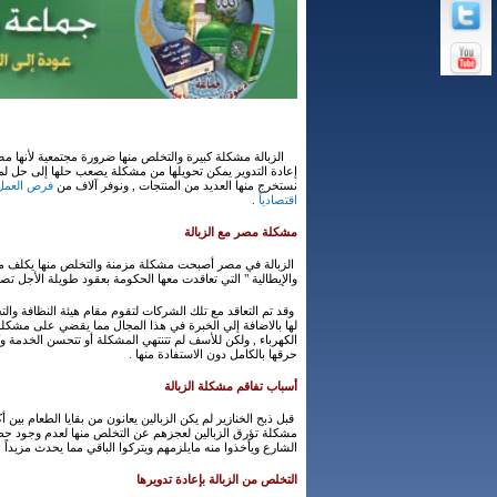
الزبالة مشكلة كبيرة والتخلص منها ضرورة مجتمعية لأنها مصد
إعادة التدوير يمكن تحويلها من مشكلة يصعب حلها إلى حل لمشكل
نستخرج منها العديد من المنتجات , ونوفر آلاف من
فرص العم
اقتصادياً
.
مشكلة مصر مع الزبالة
والإيطالية " التي تعاقدت معها الحكومة بعقود طويلة الأجل تصل إلى 15 سنة تنتهي ف
وقد تم التعاقد مع تلك الشركات لتقوم مقام هيئة النظافة والت
لها بالاضافة إلي الخبرة في هذا المجال مما يقضي على مشكلة 
الكهرباء , ولكن للأسف لم تتنتهي المشكلة أو تتحسن الخدمة و
حرقها بالكامل دون الاستفادة منها .
أسباب تفاقم مشكلة الزبالة
مشكلة تؤرق الزبالين لعجزهم عن التخلص منها لعدم وجود حظائ
الشارع ويأخذوا منه مايلزمهم ويتركوا الباقي مما يحدث مزيداً م
التخلص من الزبالة بإعادة تدويرها