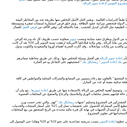
مشروع القومي لإعادة تدوير الزبالة
.
ً للدراسات العالمية , ويعتبر الحل الأمثل للتخلص منها بطريقة تحد من المخاطر البيئية
الدولة فتنخفض ميزانية عقود النظافة , ويتم خلق فرص استثمارية لمنشآت صغيرة ومتوسطة
 الطبيعية مثل اللدائن كبديل للخشب , هذا بالاضافة إلى توفير الآلاف من
فرص العمل
للعمال
 من الدول وبطرق تنفيذ متباينة وبنسب
تدوير
متفاوته حسب ظروف كل بلد ودرجة الوعي
الثقافي للسكان , ففي سنغافورة تم إنشاء جزيرة كاملة في البحر من بقايا الزبالة , وفي ولاية فيلادلفيا الأمريكية ارتفعت نسبة التدوير إلى 50% بعد أن كانت
 والعديد من ولايات نيوانجلاند , وقد أثارت التجربة اهتمام أوروبا والسعودية والكويت ودول
بأن
إعادة تدوير الزبالة
هي أفضل وسيلة للتخلص منها , وذلك عن طريق مخاطبة ضمائرهم
 من
بنك إعادة التدوير
"
ريسايكل بنك
" لتشجيعهم على التفاعل ودعم الفكرة .
 المجتمع " بالتعاون مع رعاة رسميين من المصانع والشركات المحلية والمواطنين في كافة
 سكنية معينة أو عدد من المنازل .
, وتوضيح أهمية التخلص من الزبالة بالاستفادة منها عن طريق
إعادة تدويرها
, مع بيان أن
حالة قيامهم بفصل مخلفات الورق والبلاستيك والزجاج والصفيح عن المخلفات العضوية .
ن المشتركين في المشروع وتسليم "جنيهات
ريسايكل بنك
" لهم , والتي تقدر حسب وزن
تستطيع الأسر المشاركة الحصول على تخفيضات تصل إلى 25% على أسعار المنتجات والخدمات
نك , أو استبدال الجنيهات في نهاية كل فترة مالية محددة من الربح المتحقق من بيع المخلفات
لاستخدامها في تطوير المشروع .
إلى خطوة
إعادة التدوير
بنسب تدريجية تصاعدية على نحو 10% ثم 20% وهكذا حتى الوصول إلى