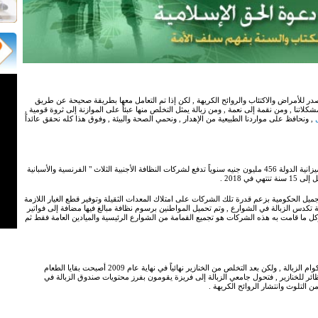
ر للأمراض والاكتئاب والروائح الكريهة , لكن إذا تم التعامل معها بطريقة صحيحة عن طريق
اتنا , ومن نقمة إلى نعمة , ومن زبالة يمثل التخلص منها عبئاً على الموازنة إلى ثروة قومية ,
ل
, ونحافظ على مواردنا الطبيعية من الإهدار , ونحمي الصحة والبيئة , وفوق هذا كله نحقق عائداً
الزبالة في مصر أصبحت مشكلة مزمنة والتخلص منها يكلف ميزانية الدولة 456 مليون جنيه سنوياً تدفع لشركات النظافة الأجنبية الثلاث " الفرنسية والأسبانية
ي 2018 .
جميل الحكومية بزعم قدرة تلك الشركات على امتلاك المعدات الثقيلة وتوفير قطع الغيار اللازمة
تكدس الزبالة في الشوارع , وتم تحميل المواطنين برسوم نظافة مبالغ فيها مضافة إلى فواتير
كل ما قامت به هذه الشركات هو تجميع القمامة من الشوارع الرئيسية والميادين العامة فقط ثم
قبل ذبح الخنازير لم يكن الزبالين يعانون من بقايا الطعام بين أكوام الزبالة , ولكن بعد التخلص من الخنازير نهائياً في نهاية عام 2009 أصبحت بقايا الطعام
ر للخنازير , فتحول جامعي الزبالة إلى فريزة يقومون بفرز محتويات صندوق الزبالة في
ن التلوث وانتشار الروائح الكريهة .