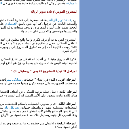
بالموازنة
وتفيض , وكل المطلوب إرادة جادة وبدء فوري في
ال
المشروع القومي لإعادة تدوير الزبالة
إن
إعادة تدوير الزبالة
يضاعف سعرها إلى عشرة أضعاف ثمنها طبقا
والصحية الناتجة عن حرقها , كما أنها تعود بالنفع
الاقتصادي
على 
الحجم تعتمد على المواد المفروزة , وتوجد منتجات بديلة للمواد
والفنيين والمهندسين والاداريين على حد سواء .
المشروع ليس بدعة أو ترف فكري وإنما واقع مطبق في العديد
10% , وهذه النتيجة أدت إلى مد تطبيق المشروع إلى نيوجيرسي
أخرى كثيرة .
فكرة المشروع مبنية على أنه إذا لم تتمكن من اقناع السكان 
لحماية البيئة فليس هناك سوى حل بسيط وناجح هو الدفع لهم
المراحل التنفيذية للمشروع القومي " ريسايكل بنك "
المرحلة الأولى :
البدء في إنشاء " جمعيات
ريسايكل بنك
لخدمة
محافظات الجمهورية وكل جمعية يكون هدفها خدمة حي أو منطقة
المرحلة الثانية :
عمل حملة توعية للسكان عن أهداف الجمعيات 
هناك فائدة مادية ستعود على الأسرالمشاركة في المشروع في 
المرحلة الثالثة :
قيام مندوبي الجمعيات باستلام المخلفات م
المخلفات المستلمة منهم , وبواسطة جنيهات
ريسايكل بنك
التي تقدمها المصانع والشركات المتعاونة مع جمعيات ريسايكل ب
وفقاً لنصيب كل جنيه ريسايكل بنك بعد خصم نسبة من الأرباح 
المرحلة الرابعة :
الانتقال من خطوة بيع ما تم جمعه وفرزه 
أعلى نسبة ممكنة .