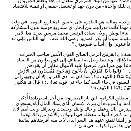
الاستفادة منها , ومع هذا تحصل البنوك على فائدة عنها من البنك المركزي بمعدل 8,25% بنظام الكوريدور -
زي لليلة واحدة - من دون جهد أو تشغيل حقيقي أو تنمية للاقتصاد
 وبدنية ومالية هي القادرة على تحقيق المشاريع القومية في وقت
 مهما كانت قدراتهما من إنجاز أي مشاريع قومية بدون المشاركة
أبناء الوطن , ولأن سيادة الرئيس محمد مرسي يدرك هذا الأمر
لة سيدنا أبو بكر الصديق رضي الله عنه : " أيها الناس فإني قد
أعينوني وإن أسأت فقوموني " .
قصة ذي القرنين الرجل الصالح القوي الأمين صاحب الخبرات
الآفاق , وعندما وصل به المطاف إلى قوم يعانون من الفساد
داً لهم هم الذين عرضوا عليه الأموال مقابل أن يقودهم
 :
{ قَالُوا يَا ذَا الْقَرْنَيْنِ إِنَّ يَأْجُوجَ وَمَأْجُوجَ مُفْسِدُونَ فِي الأَرْضِ
ْنَهُمْ سَدًّا } الكهف 94
, فما كان من ذي القرنين إلا أن وجههم إلى
ليعينوه في بناء السد كما جاء في قوله تعالى :
{ قَالَ مَا مَكَّنَنِي
بَيْنَهُمْ رَدْمًا } الكهف 95
.
 منطلق الكرامة التي ثار المصريون من أجل استردادها أُذكر
 أو المروءة أن يترك الإنسان الذي يملك المال أباه يستجدي
يقترض أباك وعمك وأخاك وابنك وحفيدك وجيرانك وأنت أيضاً لأن
نا كأفراد أموالنا معطلة في البنوك , والأشد من ذلك إيلاماً
جوار أهلنا لنمنع عنهم هذا الشر الذي لا بد منه أقرضناهم بفائدة
فهل هذا من الكرامة في شئ ؟.