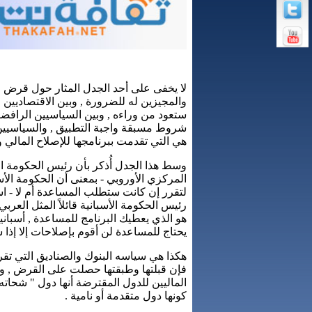
لا يخفى على أحد الجدل المثار حول قرض ص
والمجيزين له للضرورة , وبين الاقتصاديين ا
ستعود من وراءه , وبين السياسيين الرا
شروط مسبقة واجبة التطبيق , والسياسيين
هي التي تقدمت ببرنامجها للإصلاح المالي 
وسط هذا الجدل أُذكر بأن رئيس الحكومة ال
المركزي الأوروبي - بمعنى أن الحكومة الأ
لتقرر إن كانت ستطلب المساعدة أم لا - اس
رئيس الحكومة الأسبانية قائلاً المثل العرب
هو الذي يعطيك البرنامج للمساعدة , أسبان
يحتاج للمساعدة لن أقوم بإصلاحات إلا إذا ش
هكذا هي سياسه البنوك والصناديق التي 
فإن قبلتها وطبقتها حصلت على القرض , وإ
الماليين للدول المقترضة أنها دول " شحا
كونها دول متقدمة أو نامية .