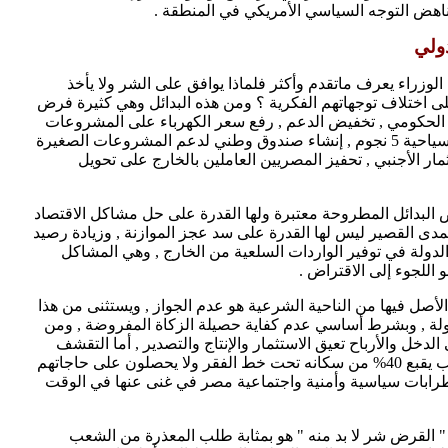
اهض التوجه السياسي الأمريكي في المنطقة .
دولي
لوزراء يعرف ماتقدم وأكثر فلماذا يوافق على الشر ولا يأخذ
لى اختلاف توجهاتهم الفكرية ؟ ومن هذه البدائل وهي كثيرة فرض
 الحكومي , تخفيض الدعم , رفع سعر الكهرباء على المشروعات
كثيفة الاستخدام للطاقة وعلى المنشآت السياحية 5 نجوم , إنشاء صندوق وطني لدعم المشروعات الصغيرة
مار الأجنبي , تحفيز المصريين العاملين بالخارج على تحويل
 البدائل المطروحة معتبرة ولها القدرة على حل مشاكل الاقتصاد
دى القصير ليس لها القدرة على سد عجز الموازنة , وزيادة رصيد
 الدولة في توفير الواردات السلعية من الخارج , وهي المشاكل
 اللجوء إلى الاقتراض .
أصل فيها من الناحية الشرعية هو عدم الجواز , ويستثنى من هذا
ولة , وبشرط أساسي عدم كفاية حصيلة الزكاة المفروضة , ومن
لدخل والأرباح تعيق الاستثمار والإنتاج والتصدير , أما التقشف
وتخفيض الدعم على السلع المعيشية لشعب يقبع 40% من سكانه تحت خط الفقر ولا يحصلون على حاجاتهم
طرابات سياسية وأمنية واجتماعية مصر في غنى عنها في الوقت
" القرض شر لا بد منه " هو بمثابة طلب المعذرة من الشعب