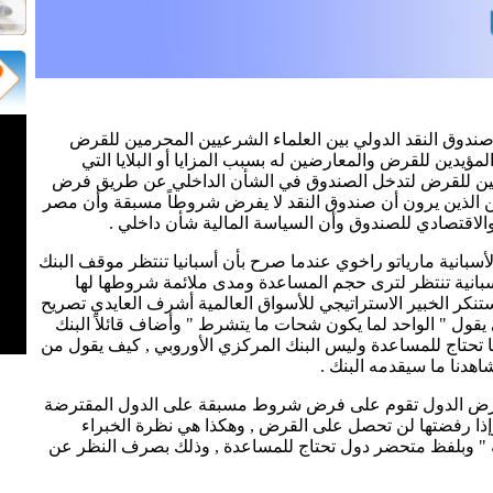
ندوق النقد الدولي بين العلماء الشرعيين المحرمين للقرض
لمؤيدين للقرض والمعارضين له بسبب المزايا أو البلايا التي
فضين للقرض لتدخل الصندوق في الشأن الداخلي عن طريق فرض
 الذين يرون أن صندوق النقد لا يفرض شروطاً مسبقة وأن مصر
والاقتصادي للصندوق وأن السياسة المالية شأن داخلي .
أسبانية مارياتو راخوي عندما صرح بأن أسبانيا تنتظر موقف البنك
سبانية تنتظر لترى حجم المساعدة ومدى ملائمة شروطها لها
تنكر الخبير الاستراتيجي للأسواق العالمية أشرف العايدي تصريح
ي يقول " الواحد لما يكون شحات ما يتشرط " وأضاف قائلاً البنك
يا تحتاج للمساعدة وليس البنك المركزي الأوروبي , كيف يقول من
اهدنا ما سيقدمه البنك .
تقرض الدول تقوم على فرض شروط مسبقة على الدول المقترضة
ذا رفضتها لن تحصل على القرض , وهكذا هي نظرة الخبراء
ته " وبلفظ متحضر دول تحتاج للمساعدة , وذلك بصرف النظر عن