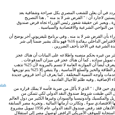
يتردد في أن يعلن للشعب المصري بكل صراحة وشفافية بعد
تين لاجارد أن : " القرض شر لا بد منه " , هذا التصريح
رة , ويعبر عن حقيقة شعور رئيس الوزراء تجاه قرض صندوق
اً من النواحي الشرعية والاقتصادية والسياسية .
اء بأن القرض شر لا بد منه , وفي برنامج تليفزيوني آخر يوضح أن
الاقتراض من صندوق النقد بـفائدة 1,1% والاقتراض الداخلي بـفائدة 16% فهو بذلك يشير ضمناً إلى شر
اعدة الشرعية في الأخذ بأخف الضررين .
أكثر من غيره بحكم منصبه واطلاعه على البيانات أن هناك عجز
 مليار جنيه مطلوب تمويل سداده , كما أن هناك عجز في ميزان المدفوعات ,
وانخفاض في الاحتياطي النقدي الأجنبي , ويعرف أيضاً أن الموازنة العامة لا تتسم بالمرونة لأن 25% تذهب
للأجور , 25% أعباء خدمة الدين , 25% لدعم الطاقة والخبز والسلع الأساسية , ولا يتبقى إلا 25% يتم توزيعها
لخدمات وأوجه التنمية المختلفة , كما يعرف أن أخذ قروض جديدة
ء الإضافية , وفيه ظلم للأجيال القادمة .
alah
وي حين قال : " الذي لا يأكل من ضربة فأسه لا يملك قراره من
لدول التي طبقت شروط صندوق النقد الدولي لكي تتمكن من
ل والمكسيك وأندونيسيا والسودان وغيرها الكثير من دول العالم
لاقتصادي سوءً , وتكاثرت أزماتها المالية , وتجربة مصر السابقة
مع صندوق النقد الدولي ما زالت ماثلة في الأذهان فقد رفض صندوق النقد الدولي عام 1956 تمويل مشروع
ي استجابة للموقف الأمريكي الرافض لوصول مصر إلى استقلال