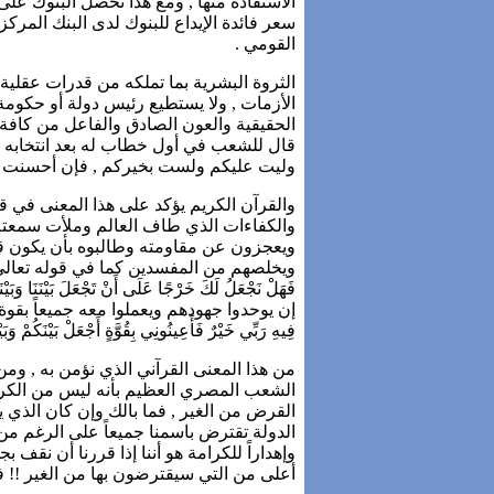
سعر فائدة الإيداع للبنوك لدى البنك المرك
القومي .
الثروة البشرية بما تملكه من قدرات عقلية
الأزمات , ولا يستطيع رئيس دولة أو حكومة
الحقيقية والعون الصادق والفاعل من كافة 
قال للشعب في أول خطاب له بعد انتخابه مقو
وليت عليكم ولست بخيركم , فإن أحسنت ف
والقرآن الكريم يؤكد على هذا المعنى في 
والكفاءات الذي طاف العالم وملأت سمعته 
ويعجزون عن مقاومته وطالبوه بأن يكون قائ
ويخلصهم من المفسدين كما في قوله تعالى
فَهَلْ نَجْعَلُ لَكَ خَرْجًا عَلَى أَنْ تَجْعَلَ بَيْنَنَا وَبَي
إن يوحدوا جهودهم ويعملوا معه جميعاً بقوة 
فِيهِ رَبِّي خَيْرٌ فَأَعِينُونِي بِقُوَّةٍ أَجْعَلْ بَيْنَكُمْ وَ
من هذا المعنى القرآني الذي نؤمن به , ومن
الشعب المصري العظيم بأنه ليس من الكرامة
القرض من الغير , فما بالك وإن كان الذي 
الدولة تقترض باسمنا جميعاً على الرغم من أن
وإهداراً للكرامة هو أننا إذا قررنا أن نقف ب
أعلى من التي سيقترضون بها من الغير !! 