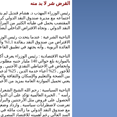
القرض شر لا بد منه
رئيس الوزراء المهذب د. هشام قنديل لم 
اجتماعه مع مديرة صندوق النقد الدولي كريس
المقتضب يحمل في طياته الكثير من المرا
النقد الدولي , وتجاه الاقتراض الداخلي أيض
الناحية الشرعية : عندما يتحدث رئيس الوزر
الفائدة الربوية , وأنه يجتهد في تطبيق الق
الناحية الاقتصادية : رئيس الوزراء يعرف 
بالموازنة بلغ حوالي 140
بين الصحة والتعليم والإسكان والثقافة وا
يعني تحميل الموازنة العامة بمزيد من الأعبا
الناحية السياسية : رحم الله الشيخ الشعرا
رأسه " . الخبرة العالمية تؤكد على أن ا
الحصول على قروض مثل الأرجنتين والبرازي
تعرضت لاضطرابات سياسية , وازداد وضعها ا
السد العالي رغم أهميته للاقتصاد المصر