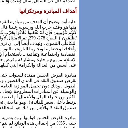
الصَّدَقَةِ قَالَ لأنَّ السَّائِلَ يَسْأَلُ وَعِنْدَهُ و
أهداف المبادرة ومرتكزاتها
بداية أود توضيح أن الهدف من مبادرة ا
منها هو وقف حرب الله ورسوله علينا قال ت
كُنتُم مُّؤْمِنِينَ فَإِن لَّمْ تَفْعَلُواْ فَأْذَنُواْ بِحَرْبٍ م
تُظْلَمُونَ } البقرة 278- 279
, ثم الامتثال لأ
التكافلي التنموي , وتهدف أيضاً إلى أن ترى
وأخلاقنا وحضارتنا وتجاربنا التاريخية النو
اقتصادية واجتماعية وثقافية .. باستخدام الإ
الإسلام من بيع وإجارة ومشاركة وقرض حسن 
على أسس من العدالة والكرامة التي كفلها ا
مبادرة القرض الحسن ممتدة لسنوات حتى تتح
لقرض صندوق النقد في المدى القصير , وب
الطويل , وذلك دون تحميل الموازنة العامة
والوسيلة عن المبادرات المطروحة لإيجاد ب
الكثير من خبراء المال والأعمال أنها تعتم
يرتبط بأعلى سعر للفائدة !! وهو ما يعني تح
صندوق النقد !! والأهم من ذلك هو المخال