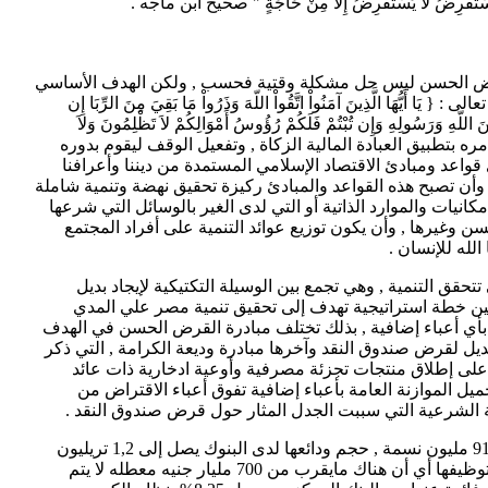
َالْمُسْتَقْرِضُ لا يَسْتَقْرِضُ إِلا مِنْ حَاجَةٍ " صحيح ابن ماجه .
لقرض الحسن ليس حل مشكلة وقتية فحسب , ولكن الهدف الأساسي
عالى :
{ يَا أَيُّهَا الَّذِينَ آمَنُواْ اتَّقُواْ اللّهَ وَذَرُواْ مَا بَقِيَ مِنَ الرِّبَا إِن
ِّنَ اللّهِ وَرَسُولِهِ وَإِن تُبْتُمْ فَلَكُمْ رُؤُوسُ أَمْوَالِكُمْ لاَ تَظْلِمُونَ وَلاَ
وامره بتطبيق العبادة المالية الزكاة , وتفعيل الوقف ليقوم بدوره
 قواعد ومبادئ الاقتصاد الإسلامي المستمدة من ديننا وأعرافنا
ر , وأن تصبح هذه القواعد والمبادئ ركيزة تحقيق نهضة وتنمية شاملة
مكانيات والموارد الذاتية أو التي لدى الغير بالوسائل التي شرعها
وغيرها , وأن يكون توزيع عوائد التنمية على أفراد المجتمع
لله للإنسان .
قق التنمية , وهي تجمع بين الوسيلة التكتيكية لإيجاد بديل
ين خطة استراتيجية تهدف إلى تحقيق تنمية مصر علي المدي
 بأي أعباء إضافية , بذلك تختلف مبادرة القرض الحسن في الهدف
ديل لقرض صندوق النقد وآخرها مبادرة وديعة الكرامة , التي ذكر
د على إطلاق منتجات تجزئة مصرفية وأوعية ادخارية ذات عائد
ميل الموازنة العامة بأعباء إضافية تفوق أعباء الاقتراض من
فة الشرعية التي سببت الجدل المثار حول قرض صندوق النقد .
مبادرة القرض الحسن قوامها ثروة بشرية 91 مليون نسمة , حجم ودائعها لدى البنوك يصل إلى 1,2 تريليون
جنيه , 55% من إجمالي هذه الودائع لم يتم توظيفها أي أن هناك مايقرب من 700 مليار جنيه معطله لا يتم