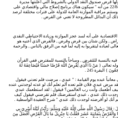
ها قرض صندوق النقد الدولي بالشروط التي أعلنتها مديرة
الصندوق في المؤتمر الصحفي بتاريخ 22/8/2012 من أنه " سيكون هناك برنامج إصلاح مالي واقتصادي على
وستتم مراقبة الموازنة العامة للدولة على فترات مختلفة لرصد
ذلك أن البدائل المطروحة لا تغني عن القرض .
لاقتصادية على أنه لسد عجز الموازنة وزيادة الاحتياطي النقدي
قتراض , ولكن شتان بين قرض وقرض , فالقرض الذي أعنيه هو
 لعباده ليتقربوا به إليه لما فيه من الرفق بالناس , والرحمة
فيه بالنسبة للمُقرض , ومباحاً بالنسبة للمقترض ففي القرأن
وله تعالى
{ مَنْ ذَا الَّذِي يُقْرِضُ اللَّهَ قَرْضًا حَسَنًا فَيُضَاعِفَهُ لَهُ
رْجَعُونَ } البقرة 245
.
عاتباً عبده يوم القيامة : " عبدي ، مرضت فلم تعدني فيقول
د مرض عبدي فلان فلم تعده ألم تعلم أنك لو عدته لوجدتني عنده
يف أطعمك وأنت رب العالمين؟ فيقول : لقد استطعمك عبدي
 لوجدت ذلك عندي ، عبدي استقرضتك فلم تقرضني فيقول كيف
 أنك لو أقرضته لوجدت ذلك عندي " شرح العقيدة الواسطية .
 رَسُولُ اللَّهِ صَلَّى اللَّهُ عَلَيْهِ وَسَلَّمَ: رَأَيْتُ لَيْلَةَ أُسْرِيَ بِي
ِهَا وَالْقَرْضُ بِثَمَانِيَةَ عَشَرَ فَقُلْتُ يَا جِبْرِيلُ مَا بَالُ الْقَرْضِ أَفْضَلُ مِنَ