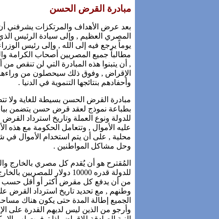
مبادرة القرض الحسن
بعد عرض الأهداف والمرتكزات يشرفني أن 
المصري العظيم , وإلى سيادة الرئيس الذي من
يوماً يرجع فيه إلى الله , وإلى رئيس الوزر
مطالباً جميع المصريين أصحاب الكرامة واله
, أن يتبنوا هذه المبادرة التي لن تنقص من أ
الإقراض , وفوق ذلك سيحصلون من وراءها ع
وأحفادهم بنتائجها التنموية في الدنيا .
مبادرة القرض الحسن بسيطة للغاية ولا تتط
بطباعة نموذج لعقد قرض حسن يتضمن بيانات
للدولة ونوع العملة وتاريخ استرداد القرض
عليه الأموال , وتتعامل الحكومة مع هذه 
محلية , على أن يتم استخدام الأموال في شت
وحل مشاكل المواطنين .
المُقترح هو أن يُقدم كل مصري بالخارج
من أن يدفع كل مقرض أكثر أو أقل حسب مق
وطنهم , مع تحديد تاريخ استرداد القرض ع
الجميع إطالة المدة حتى يكون هناك مساحة ل
وأرجو من الذين ليس لديهم القدرة على الإ
النية الصادقة للإقراض إذا توفرت لهم الإمكان