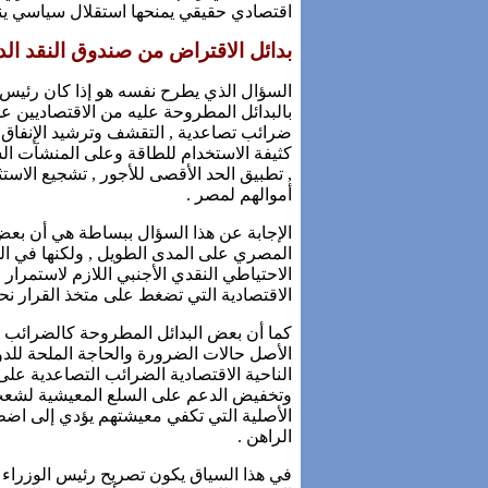
اقتصادي حقيقي يمنحها استقلال سياسي ين
بدائل الاقتراض من صندوق النقد ال
السؤال الذي يطرح نفسه هو إذا كان رئيس ا
بالبدائل المطروحة عليه من الاقتصاديين ع
ضرائب تصاعدية , التقشف وترشيد الإنفاق
, تطبيق الحد الأقصى للأجور , تشجيع الاستث
أموالهم لمصر .
الإجابة عن هذا السؤال ببساطة هي أن بعض
المصري على المدى الطويل , ولكنها في الم
الاحتياطي النقدي الأجنبي اللازم لاستمرار
الاقتصادية التي تضغط على متخذ القرار نحو
كما أن بعض البدائل المطروحة كالضرائب ال
الأصل حالات الضرورة والحاجة الملحة للد
الناحية الاقتصادية الضرائب التصاعدية على ا
الأصلية التي تكفي معيشتهم يؤدي إلى اض
الراهن .
في هذا السياق يكون تصريح رئيس الوزراء 