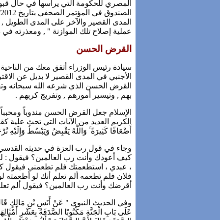
المصري للحكومة التي يرأسها في حال قبول
المدى القصير والآخر على المدى الطويل , 
عملية إصلاح تلك الموازنة " , ومعذرته في 
القرض الحسن
سيادة رئيس الوزراء أتفق معك من الناحية ا
الأجنبي في المدى القصير لا بديل عن الا
القرض الحسن الذي شرعه الله سبحانه وتعالى
بهم , وتيسير أمورهم , وتفريج كربهم .
الإسلام جعل القرض الحسن مندوباً ومحبباً 
الكريم العديد من الآيات التي تحث علية كق
أَضْعَافًا كَثِيرَةً ۚ وَاللَّهُ يَقْبِضُ وَيَبْسُطُ وَإِلَيْهِ تُ
وجاء في قول رب العزة في حديثه القدسي م
كيف أعودك وأنت رب العالمين؟ فيقول : لق
، عبدي ، استطعمتك فلم تطعمني فيقول ك
فلان فلم تطعمه ألم تعلم أنك لو أطعمته
أقرضك وأنت رب العالمين؟ فيقول ألم تعلم
وفي الحديث النبوي " عَنْ أَنَسِ بْنِ مَالِكٍ قَالَ : قَالَ
عَلَى بَابِ الْجَنَّةِ مَكْتُوبًا الصَّدَقَةُ بِعَشْرِ أَمْثَال