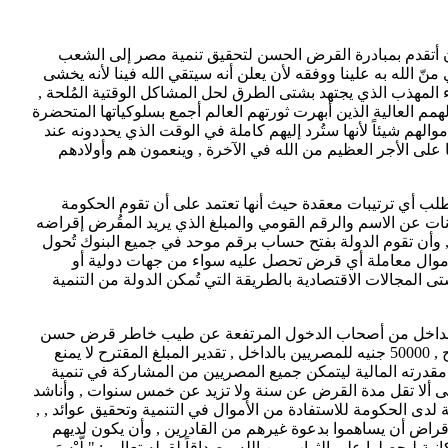
أتقدم بمبادرة القرض الحسن لتحقيق تنمية مصر إلى الشعب
ّ الله به علينا ووفقه لأن يعلن أنه سيتقي الله فينا لأنه يخشى
اء المهذب الذي يجتهد بشتى الطرق لحل المشاكل الوقتية المُلحة ,
مم العالية الذين أبهرت ثورتهم العالم أجمع بسلوكياتها المتحضرة
موالهم شيئاً لأنها ستُرد إليهم كاملة في الوقت الذي يحددونه عند
لى الأجر العظيم من الله في الآخرة , وينعمون هم وأولادهم
لب أي ترتيبات معقدة حيث أنها تعتمد على أن تقوم الحكومة
 عن الاسم والرقم القومي والمبلغ الذي يريد المقُرض إقراضه
 , وأن تقوم الدولة بفتح حساب برقم موحد في جميع البنوك تُحول
الأموال معاملة أي قرض تحصل عليه سواء من جهات دولية أو
ى المجالات الاقتصادية بالطريقة التي تُمكن الدولة من التنمية
 والداخل من أصحاب الدخول المرتفعة عن طيب خاطر قرض حسن
للدولة قدره 10000 دولار للمصريين بالخارج , 50000 جنيه للمصريين بالداخل , تقدير المبلغ المقترح لا يمنع
درته المالية ليتمكن جميع المصريين من المشاركة في تنمية
لى ألا تقل مدة القرض عن سنة ولا تزيد عن خمس سنوات , وأناشد
دى الحكومة للاستفادة من الأموال في التنمية وتحقيق عوائد , ,
قراض أن يساهموا بدعوة غيرهم من القادرين , وأن يكون لديهم
ية ليحصلوا على الثواب من الله مصداقاً لقوله تعالى : " لَّيْسَ