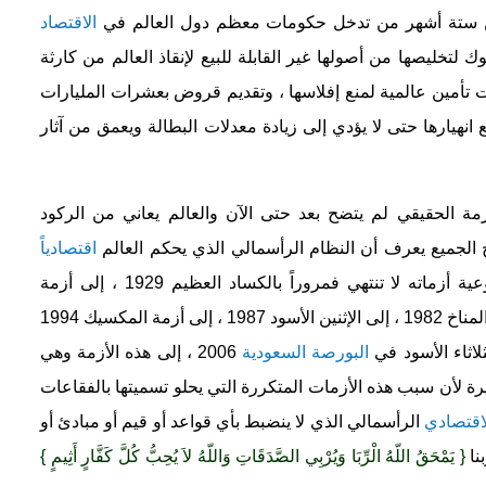
من ستة أشهر من تدخل حكومات معظم دول العالم في
الاقتصاد
ك لتخليصها من أصولها غير القابلة للبيع لإنقاذ العالم من كارثة
 تأمين عالمية لمنع إفلاسها ، وتقديم قروض بعشرات المليارات
نهيارها حتى لا يؤدي إلى زيادة معدلات البطالة ويعمق من آثار
مة الحقيقي لم يتضح بعد حتى الآن والعالم يعاني من الركود
الجميع يعرف أن النظام الرأسمالي الذي يحكم العالم
اقتصادياً
اته لا تنتهي فمروراً بالكساد العظيم 1929 ، إلى أزمة
1959 ، إلى أزمة سوق المناخ 1982 ، إلى الإثنين الأسود 1987 ، إلى أزمة المكسيك 1994
البورصة السعودية
2006 ، إلى هذه الأزمة وهي
رة لأن سبب هذه الأزمات المتكررة التي يحلو تسميتها بالفقاعات
اقتصادي
الرأسمالي الذي لا ينضبط بأي قواعد أو قيم أو مبادئ أو
نا
{ يَمْحَقُ اللّهُ الْرِّبَا وَيُرْبِي الصَّدَقَاتِ وَاللّهُ لاَ يُحِبُّ كُلَّ كَفَّارٍ أَثِيمٍ }