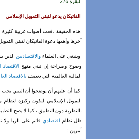
البقرة 276
.
الفاتيكان يدعو لتبني التمويل الإسلامي
هذه الحقيقة دفعت أصوات غربية كثيرة لل
آخرها وأهمها دعوة الفاتيكان لتبني التموي
وينبغي على العلماء
والاقتصاديين
الذين ين
وضوح وصراحة إن تبني منهج
الاقتصاد ا
المالية العالمية التي تعصف
بالاقتصاد العا
كما أن عليهم أن يوضحوا أن التبني يجب 
التمويل الإسلامي لتكون ركيزة لنظام ما
بالنظرية دون التطبيق ، كما لا يصح التطب
ظل نظام
اقتصادي
قائم على الربا ولا ت
أمرين :